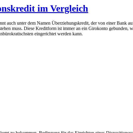
nskredit im Vergleich
kannt auch unter dem Namen Überziehungskredit, der von einer Bank au
bestehen muss. Diese Kreditform ist immer an ein Girokonto gebunden,
 unbürokratischsten eingerichtet werden kann.
eräumt zu bekommen. Bedingung für das Einrichten eines Dispositionsr