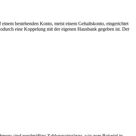
f einem bestehenden Konto, meist einem Gehaltskonto, eingerichtet
 wodurch eine Koppelung mit der eigenen Hausbank gegeben ist. Der
ahmens sind regelmäßige Zahlungseingänge, wie zum Beispiel in