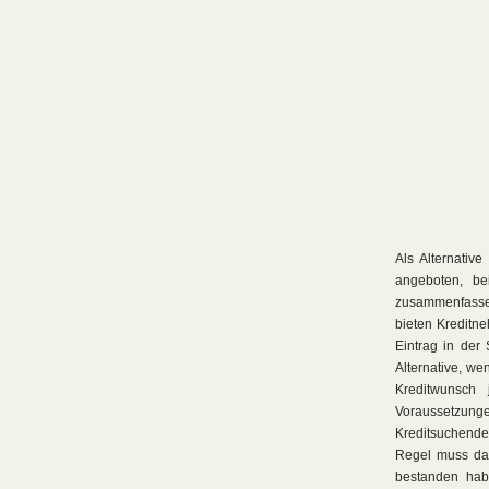
Als Alternativ
angeboten, be
zusammenfassen
bieten Kreditne
Eintrag in der 
Alternative, we
Kreditwunsch
Voraussetzung
Kreditsuchende 
Regel muss das
bestanden habe