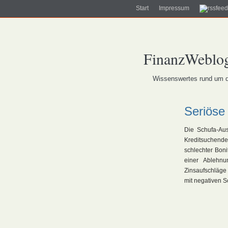
Start
Impressum
FinanzWeblog
Wissenswertes rund um da
Seriöse
Die Schufa-Aus
Kreditsuchende
schlechter Boni
einer Ablehn
Zinsaufschläge 
mit negativen S