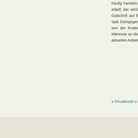
häufig handeln
erteilt, der w
Gutschrift auf
statt. Demgegen
von der Kosten
Interesse an di
aktuellen Anbie
«
Privatkredit 