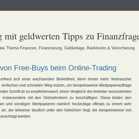
 mit geldwerten Tipps zu Finanzfrag
s Thema Finanzen, Finanzierung, Geldanlage, Bankkonto & Versicherung
e von Free-Buys beim Online-Trading
 erfreut sich einer wachsenden Beliebtheit, denn immer mehr Verbraucher
 einfachen und schnellen Weg nutzen, um beispielsweise Wertpapieraufträge
 ersten Schritt ist es empfehlenswert, einen Vergleich der Anbieter vorzunehmen
i insbesondere mit den Onlinebrokern zu beschäftigen. Diese bieten den
ien und sonstigen Wertpapieren nämlich heutzutage oftmals zu einem sehr
 an, der teilweise deutlich unter den Gebühren liegt, die beispielsweise von
ranschlagt werden.