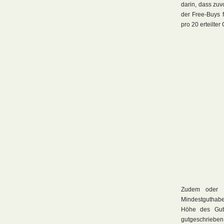
darin, dass zu
der Free-Buys f
pro 20 erteilte
Zudem oder a
Mindestguthab
Höhe des Gut
gutgeschrieben.