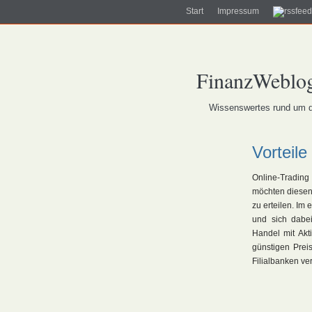
Start
Impressum
FinanzWeblog
Wissenswertes rund um da
Vorteil
Online-Trading
möchten diesen
zu erteilen. Im
und sich dabe
Handel mit Akt
günstigen Preis
Filialbanken ve